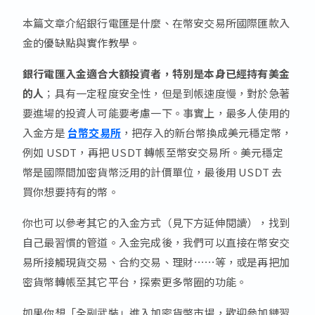
本篇文章介紹銀行電匯是什麼、在幣安交易所國際匯款入
金的優缺點與實作教學。
銀行電匯入金適合大額投資者，特別是本身已經持有美金
的人
；具有一定程度安全性，但是到帳速度慢，對於急著
要進場的投資人可能要考慮一下。事實上，最多人使用的
入金方是
台幣交易所
，把存入的新台幣換成美元穩定幣，
例如 USDT，再把 USDT 轉帳至幣安交易所。美元穩定
幣是國際間加密貨幣泛用的計價單位，最後用 USDT 去
買你想要持有的幣。
你也可以參考其它的入金方式（見下方延伸閱讀），找到
自己最習慣的管道。入金完成後，我們可以直接在幣安交
易所接觸現貨交易、合約交易、理財⋯⋯等，或是再把加
密貨幣轉帳至其它平台，探索更多幣圈的功能。
如果你想「全副武裝」進入加密貨幣市場，歡迎參加鏈習