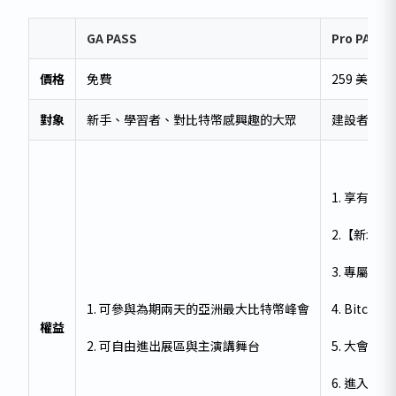
GA PASS
Pro PASS
價格
免費
259 美元
對象
新手、學習者、對比特幣感興趣的大眾
建設者、創
1. 享有 GA
2.【新增權益
3. 專屬
1. 可參與為期兩天的亞洲最大比特幣峰會
4.
Bitcoin 
權益
2. 可自由進出展區與主演講舞台
5. 大會專
6. 進入 P