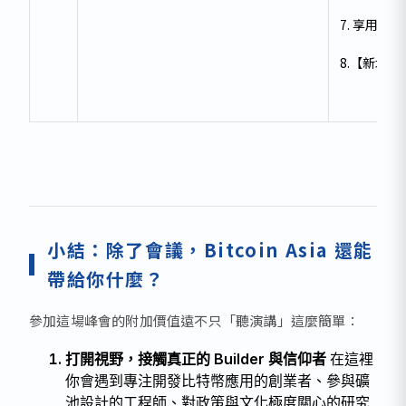
7. 享用茶
8.【新增
小結：除了會議，Bitcoin Asia 還能
帶給你什麼？
參加這場峰會的附加價值遠不只「聽演講」這麼簡單：
打開視野，接觸真正的 Builder 與信仰者
在這裡
你會遇到專注開發比特幣應用的創業者、參與礦
池設計的工程師、對政策與文化極度關心的研究