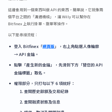
這邊會用到一個東西叫做 API 的東西，簡單說，它就像兩
個平台之間的「溝通橋樑」，讓 Willy 可以幫你在
Bitfinex 上執行掛單、撤單等操作。
以下是串接流程：
登入 Bitfinex「
網頁版
」，右上角點選人像輪廓
→ API 金鑰。
點擊「產生新的金鑰」，先滑到下方「替您的 API
金鑰標籤」取名。
權限部分，只打勾以下 6 項就好：
查閱歷史餘額及交易紀錄
查閱融資狀態及信息