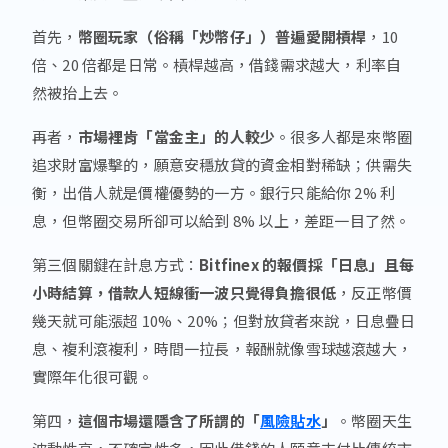
首先，
幣圈玩家（俗稱「炒幣仔」）普遍愛開槓桿
，10
倍、20 倍都是日常。槓桿越高，借錢需求越大，利率自
然被抬上去。
再者，
市場裡肯「當金主」的人較少
。很多人都是來幣圈
追求財富爆擊的，願意安穩放貸的資金相對稀缺；供需失
衡，出借人就是價權優勢的一方。銀行只能給你 2% 利
息，但幣圈交易所卻可以給到 8% 以上，差距一目了然。
第三個關鍵在計息方式：
Bitfinex 的報價採「日息」且每
小時結算，借款人短線衝一波只覺得負擔很低
，反正幣價
幾天就可能漲超 10%、20%；但對放貸者來說，日息疊日
息、複利滾複利，時間一拉長，報酬就像雪球越滾越大，
實際年化很可觀。
第四，
這個市場還隱含了所謂的「
風險貼水
」
。幣圈天生