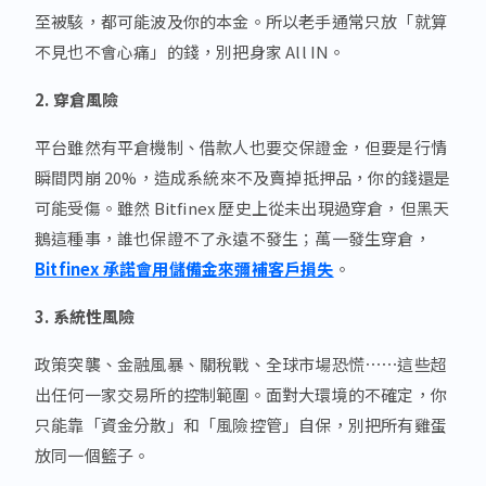
至被駭，都可能波及你的本金。所以老手通常只放「就算
不見也不會心痛」的錢，別把身家 All IN。
2. 穿倉風險
平台雖然有平倉機制、借款人也要交保證金，但要是行情
瞬間閃崩 20%，造成系統來不及賣掉抵押品，你的錢還是
可能受傷。雖然 Bitfinex 歷史上從未出現過穿倉，但黑天
鵝這種事，誰也保證不了永遠不發生；萬一發生穿倉，
Bitfinex 承諾會用儲備金來彌補客戶損失
。
3. 系統性風險
政策突襲、金融風暴、關稅戰、全球市場恐慌⋯⋯這些超
出任何一家交易所的控制範圍。面對大環境的不確定，你
只能靠「資金分散」和「風險控管」自保，別把所有雞蛋
放同一個籃子。