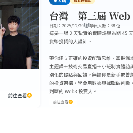
第
3
屆
報名已截止
台灣－第三屆 Web
日期：
2025/12/20
學員人數：
38
位
這是一場 2 天紮實的實體課與為期 4
貨幣投資的人設計。
帶你建立正確的投資配置思維、掌握保
主題課＋技術交易直播＋小班制實體諮
別化的提點與回饋。無論你是新手或曾
的投資架構，學會用數據與邏輯做判斷
判斷的 Web3 投資人。
前往查看
前往查看