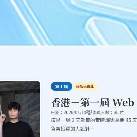
第
1
屆
報名已截止
香港－第一屆 Web
日期：
2026/01/10
學員人數：
30
位
這是一場 2 天紮實的實體課與為期 4
貨幣投資的人設計。