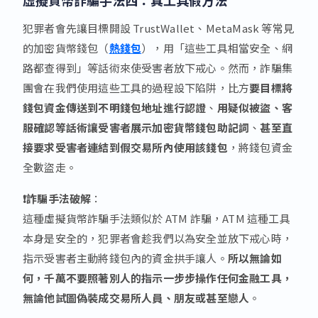
犯罪者會先讓目標開設 TrustWallet、MetaMask 等常見
的加密貨幣錢包（
熱錢包
），用「這些工具相當安全、網
路都查得到」等話術來使受害者放下戒心。然而，詐騙集
團會在我們使用這些工具的過程設下陷阱，比方
要目標將
錢包資金傳送到不明錢包地址進行認證
、
用疑似被盜、客
服確認等話術讓受害者展示加密貨幣錢包助記詞
、
甚至直
接要求受害者連結到假交易所內使用該錢包
，將錢包資金
全數盜走。
❗詐騙手法破解
：
這種虛擬貨幣詐騙手法類似於 ATM 詐騙，ATM 這種工具
本身是安全的，犯罪者會趁我們以為安全並放下戒心時，
指示受害者主動將錢包內的資金拱手讓人。
所以無論如
何，千萬不要照著別人的指示一步步操作任何金融工具，
無論他試圖偽裝成交易所人員、朋友或甚至戀人
。