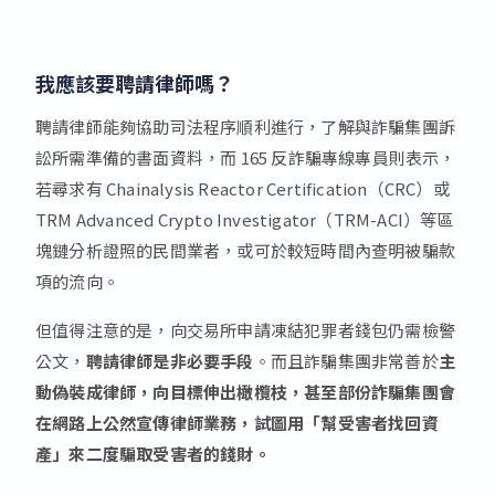
我應該要聘請律師嗎？
聘請律師能夠協助司法程序順利進行，了解與詐騙集團訴
訟所需準備的書面資料，而 165 反詐騙專線專員則表示，
若尋求有 Chainalysis Reactor Certification（CRC）或
TRM Advanced Crypto Investigator（TRM-ACI）等區
塊鏈分析證照的民間業者，或可於較短時間內查明被騙款
項的流向。
但值得注意的是，向交易所申請凍結犯罪者錢包仍需檢警
公文，
聘請律師是非必要手段
。而且詐騙集團非常善於
主
動偽裝成律師，向目標伸出橄欖枝，甚至部份詐騙集團會
在網路上公然宣傳律師業務，試圖用「幫受害者找回資
產」來二度騙取受害者的錢財。