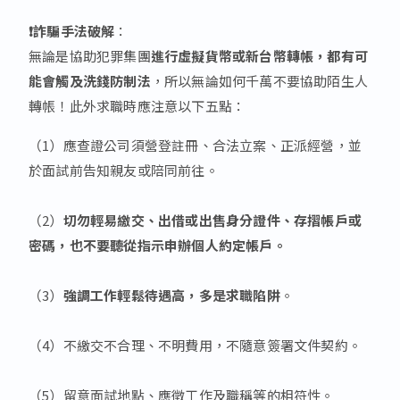
❗詐騙手法破解
：
無論是協助犯罪集團
進行虛擬貨幣或新台幣轉帳，都有可
能會觸及洗錢防制法
，所以無論如何千萬不要協助陌生人
轉帳！此外求職時應注意以下五點：
（1）應查證公司須營登註冊、合法立案、正派經營，並
於面試前告知親友或陪同前往。
（2）
切勿輕易繳交、出借或出售身分證件、存摺帳戶或
密碼，也不要聽從指示申辦個人約定帳戶。
（3）
強調工作輕鬆待遇高，多是求職陷阱
。
（4）不繳交不合理、不明費用，不隨意簽署文件契約。
（5）留意面試地點、應徵工作及職稱等的相符性。