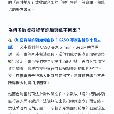
的「寄件地址」或收取台幣的「銀行帳戶」等資訊，都能
協助警方破案。
為何多數虛擬貨幣詐騙錢拿不回來？
在〈
加密貨幣詐騙如何自救？GASO 專家告訴你來龍去
脈
〉一文中我們與 GASO 專家 Simon、Betsy 共同探
討，美、泰等國外執法單位，當他們成功追查到加密貨幣
錢包金流，會直接向交易所提出凍結申請，再依 KYC 實名
資料調查。最終由接檢察官依偵辦調查出的扣押裁定行
文，
在無需被告行為人出庭的前提下，將該錢包帳戶不法
所得擴大利得扣押回來
。
然而台灣當前司法針對詐騙案件，多數以「境外網路詐騙
無行為人而不起訴，法院無法出具扣押裁定令」而告終。
意味著從司法角度而言，多數詐騙集團位於境外且金流混