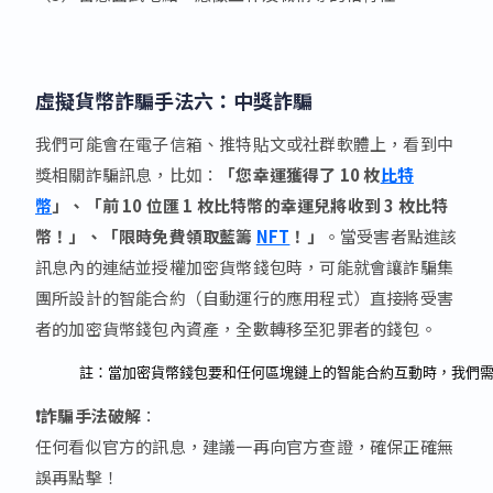
虛擬貨幣詐騙手法六：中獎詐騙
我們可能會在電子信箱、推特貼文或社群軟體上，看到中
獎相關詐騙訊息，比如：
「您幸運獲得了 10 枚
比特
幣
」、「前 10 位匯 1 枚比特幣的幸運兒將收到 3 枚比特
幣！」、「限時免費領取藍籌
NFT
！」
。當受害者點進該
訊息內的連結並授權加密貨幣錢包時，可能就會讓詐騙集
團所設計的智能合約（自動運行的應用程式）直接將受害
者的加密貨幣錢包內資產，全數轉移至犯罪者的錢包。
註：當加密貨幣錢包要和任何區塊鏈上的智能合約互動時，我們
❗詐騙手法破解
：
任何看似官方的訊息，建議一再向官方查證，確保正確無
誤再點擊！