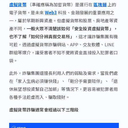
虛擬貨幣
（準確應稱為加密貨幣）是運行在
區塊鏈
上的
電子貨幣，是未來
Web3
科技、金融發展的重要應用之
一，屬於早期新興資產。但虛擬貨幣和股票、房地產等資
產不同，
一般大眾不清楚該如何「安全投資虛擬貨幣」，
也不了解「如何分辨真假交易所」
，這才讓詐騙集團有機
可趁，透過虛擬貨幣詐騙網站、APP、交友軟體、LINE
群組等媒介，讓受害者不知不覺將資金直接投入犯罪者口
袋。
此外，詐騙集團還擅長利用人們的弱點及需求，當我們處
在「家人生病必須賺快錢」、「剛分手需要陪伴」、「退
休無望想投資幫自己加薪」等情況下，更容易被犯罪者用
各種手法趁虛而入、騙取錢財。
虛擬貨幣詐騙通常會經過以下三階段