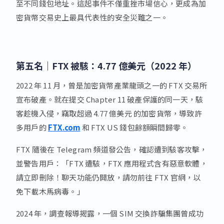
至不同錢包地址。這起事件不僅重挫市場信心，更成為加
密貨幣交易史上最具代表性的安全災難之一。
第五名｜
FTX 被駭：4.77 億美元（2022 年）
2022 年 11 月，曾是加密貨幣產業龍頭之一的 FTX 交易所
宣布破產。就在提交 Chapter 11 破產保護的同一天，駭
客趁機入侵，竊取超過 4.77 億美元 的加密貨幣，導致許
多用戶的
FTX.com
和 FTX US 錢包餘額瞬間歸零。
FTX 隨後在 Telegram 頻道發公告，確認遭到駭客攻擊，
並警告用戶：「FTX 遭駭，FTX 應用程式含有惡意軟體，
請立即刪除！聊天功能仍開放，請勿前往 FTX 官網，以
免下載木馬病毒。」
2024 年，調查報導揭露，一個 SIM 交換詐騙集團曾成功