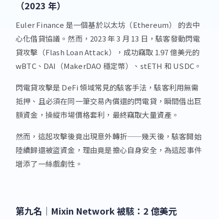
（2023 年）
Euler Finance 是一個基於以太坊（Ethereum） 的去中
心化借貸協議。然而，2023 年 3 月 13 日，駭客發動閃電
貸攻擊（Flash Loan Attack），成功竊取 1.97 億美元的
wBTC、DAI（MakerDAO 穩定幣）、stETH 和 USDC。
閃電貸攻擊是 DeFi 領域常見的駭客手法，駭客利用無需
抵押、且必須在同一筆交易內償還的閃電貸，瞬間借出巨
額資金，操縱市場價格套利，最終竊取大量資產。
然而，這起攻擊後竟出現意外轉折——幾天後，駭客開始
陸續歸還被盜資金，理由竟是擔心自身安全，為這起事件
增添了一絲戲劇性。
第九名｜
Mixin Network 被駭：2 億美元