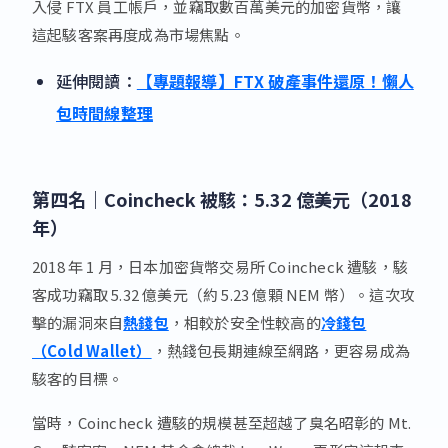
入侵 FTX 員工帳戶，並竊取數百萬美元的加密貨幣，讓
這起駭客案再度成為市場焦點。
延伸閱讀：
【專題報導】FTX 破產事件還原！懶人
包時間線整理
第四名｜
Coincheck 被駭：5.32 億美元（2018
年）
2018 年 1 月，日本加密貨幣交易所 Coincheck 遭駭，駭
客成功竊取 5.32 億美元（約 5.23 億顆 NEM 幣）。這次攻
擊的漏洞來自
熱錢包
，相較於安全性較高的
冷錢包
（Cold Wallet）
，熱錢包長期連線至網路，更容易成為
駭客的目標。
當時，Coincheck 遭駭的規模甚至超越了臭名昭彰的 Mt.