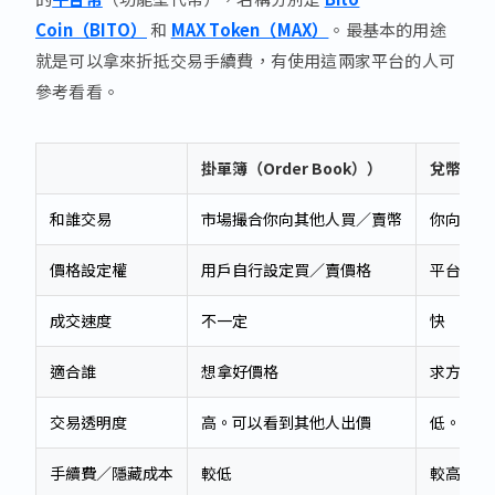
Coin（BITO）
和
MAX Token（MAX）
。最基本的用途
就是可以拿來折抵交易手續費，有使用這兩家平台的人可
參考看看。
掛單簿（Order Book））
兌幣（Con
和誰交易
市場撮合你向其他人買／賣幣
你向平台
價格設定權
用戶自行設定買／賣價格
平台決定
成交速度
不一定
快
適合誰
想拿好價格
求方便快
交易透明度
高。可以看到其他人出價
低。只看
手續費／隱藏成本
較低
較高（內