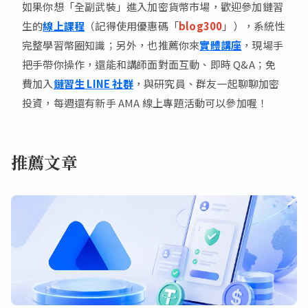
如果你想「全副武裝」進入加密貨幣市場，歡迎參加鏈習
生的
線上課程
（記得使用優惠碼「
blog300
」），系統性
完整學習幣圈知識；另外，也推薦你來
實體講座
，現場手
把手帶你操作，還能和講師面對面互動、即時 Q&A；免
費加入
鏈習生 LINE 社群
，與研究員、群友一起聊聊加密
投資，每週還有新手 AMA 線上專題活動可以參加喔！
推薦文章