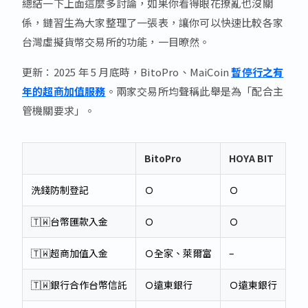
總結一下上面這麼多討論，如果你看得眼花撩亂也沒關
係，鏈習生為大家整理了一張表，讓你可以快速比較各家
台灣虛擬貨幣交易所的功能，一目暸然。
更新：2025 年 5 月底時，BitoPro、MaiCoin
暫停行之有
年的超商加值服務
。兩家交易所均聲稱此舉是為「配合主
管機關要求」。
BitoPro
HOYA BIT
MA
洗錢防制登記
Ｏ
Ｏ
Ｏ
🇹🇼台幣匯款入金
Ｏ
Ｏ
Ｏ
🇹🇼超商加值入金
Ｏ全家、萊爾富
–
–
🇹🇼銀行合作台幣信託
Ｏ遠東銀行
Ｏ遠東銀行
Ｏ