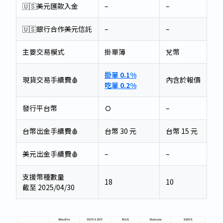
🇺🇸美元匯款入金
–
–
–
🇺🇸銀行合作美元信託
–
–
–
主要交易模式
掛單簿
兌幣
掛
掛單 0.1%
掛單
現貨交易手續費🩸
內含於報價
吃單 0.2%
吃單
發行平台幣
Ｏ
–
Ｏ
台幣出金手續費🩸
台幣 30 元
台幣 15 元
台幣
美元出金手續費🩸
–
–
–
支援幣種數量
18
10
34
截至 2025/04/30