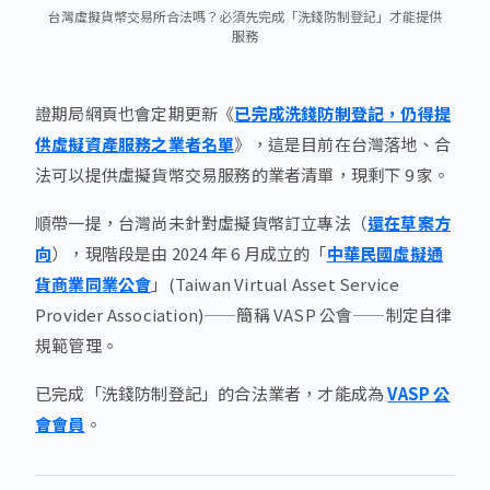
台灣虛擬貨幣交易所合法嗎？必須先完成「洗錢防制登記」才能提供
服務
證期局網頁也會定期更新《
已完成洗錢防制登記，仍得提
供虛擬資產服務之業者名單
》，這是目前在台灣落地、合
法可以提供虛擬貨幣交易服務的業者清單，現剩下 9 家。
順帶一提，台灣尚未針對虛擬貨幣訂立專法（
還在草案方
向
），現階段是由 2024 年 6 月成立的「
中華民國虛擬通
貨商業同業公會
」(Taiwan Virtual Asset Service
Provider Association)——簡稱 VASP 公會——制定自律
規範管理。
已完成「洗錢防制登記」的合法業者，才能成為
VASP 公
會會員
。