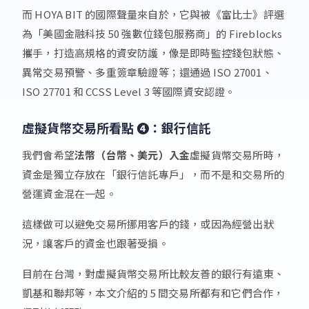
而 HOYA BIT 的國際聲量來自於，它與被《富比士》評選
為「美國金融科技 50 強數位錢包服務商」的 Fireblocks
攜手，打造高規格的資安防護，像是即時監控錢包狀態、
異常交易預警、多重簽章驗證等；還通過 ISO 27001、
ISO 27701 和 CCSS Level 3 等國際資安認證。
虛擬貨幣交易所看點 ❹：銀行信託
我們會希望
法幣（台幣、美元）入金
虛擬貨幣交易所時，
資金是獨立存放在「銀行信託專戶」，而不是和交易所的
營運資金混在一起。
這樣做可以避免交易所挪用客戶的錢，或因為經營出狀
況，讓客戶的資金也跟著受損。
目前在台灣，對虛擬貨幣交易所比較友善的銀行有遠東、
凱基和聯邦等，本文介紹的 5 間交易所都有和它們合作，