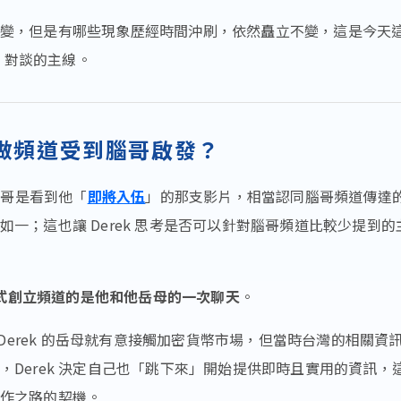
變，但是有哪些現象歷經時間沖刷，依然矗立不變，這是今天
k 對談的主線。
k 做頻道受到腦哥啟發？
注腦哥是看到他「
即將入伍
」的那支影片，相當認同腦哥頻道傳達
如一；這也讓 Derek 思考是否可以針對腦哥頻道比較少提到的
 正式創立頻道的是他和他岳母的一次聊天
。
年，Derek 的岳母就有意接觸加密貨幣市場，但當時台灣的相關資
，Derek 決定自己也「跳下來」開始提供即時且實用的資訊，
作之路的契機。