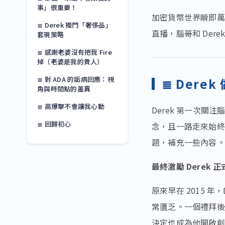
事」很重要！
加密貨幣世界瞬即萬
≣ Derek 獨門「奢侈品」
直播，腦哥和 Dere
套現策略
≣ 感謝老婆沒有把我 Fire
掉（老婆是我的貴人）
≣ 對 ADA 的詬病回應：視
≣ Dere
角與時間點的差異
≣ 高爆擊不會讓我心動
Derek 第一次關
≣ 回歸初心
念，且一路走來始終
題，補充一些內容。
最終激勵 Derek
原來早在 2015 
常匱乏。一個禮拜後
決定也成為他開啟創