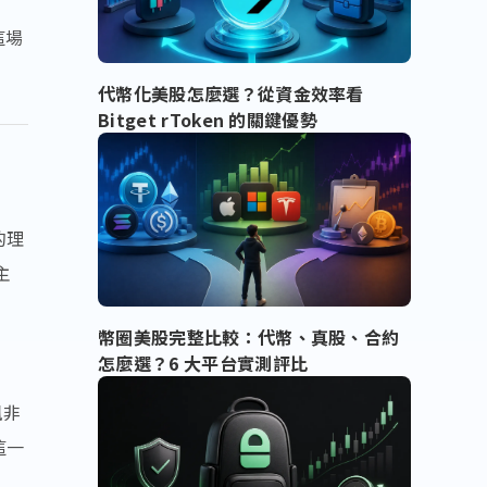
這場
代幣化美股怎麼選？從資金效率看
Bitget rToken 的關鍵優勢
的理
主
幣圈美股完整比較：代幣、真股、合約
怎麼選？6 大平台實測評比
訊非
這一