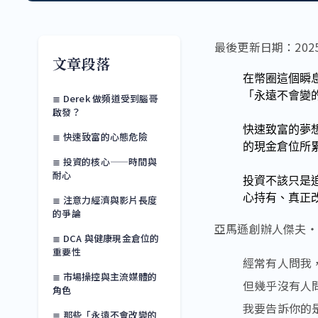
最後更新日期：2025 
文章段落
在幣圈這個瞬
「永遠不會變
≣ Derek 做頻道受到腦哥
啟發？
快速致富的夢
≣ 快速致富的心態危險
的現金倉位所
≣ 投資的核心——時間與
耐心
投資不該只是
心持有、真正
≣ 注意力經濟與影片長度
的爭論
亞馬遜創辦人傑夫・貝佐
≣ DCA 與健康現金倉位的
重要性
經常有人問我
≣ 市場操控與主流媒體的
但幾乎沒有人
角色
我要告訴你的
≣ 那些「永遠不會改變的