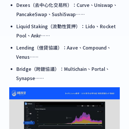
Dexes（去中心化交易所）：Curve、Uniswap、
PancakeSwap、SushiSwap……
Liquid Staking（流動性質押）：Lido、Rocket
Pool、Ankr……
Lending（借貸協議）：Aave、Compound、
Venus……
Bridge（跨鏈協議）：Multichain、Portal、
Synapse……