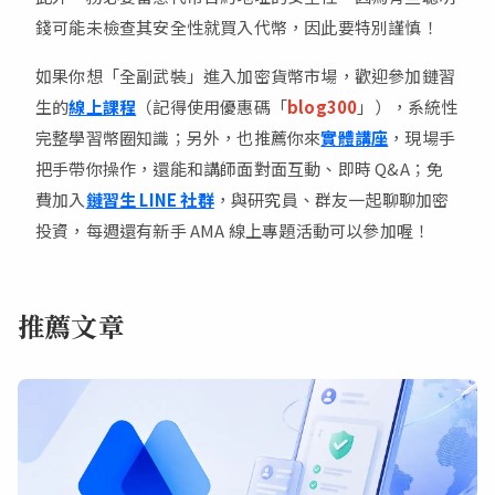
錢可能未檢查其安全性就買入代幣，因此要特別謹慎！
如果你想「全副武裝」進入加密貨幣市場，歡迎參加鏈習
生的
線上課程
（記得使用優惠碼「
blog300
」），系統性
完整學習幣圈知識；另外，也推薦你來
實體講座
，現場手
把手帶你操作，還能和講師面對面互動、即時 Q&A；免
費加入
鏈習生 LINE 社群
，與研究員、群友一起聊聊加密
投資，每週還有新手 AMA 線上專題活動可以參加喔！
推薦文章